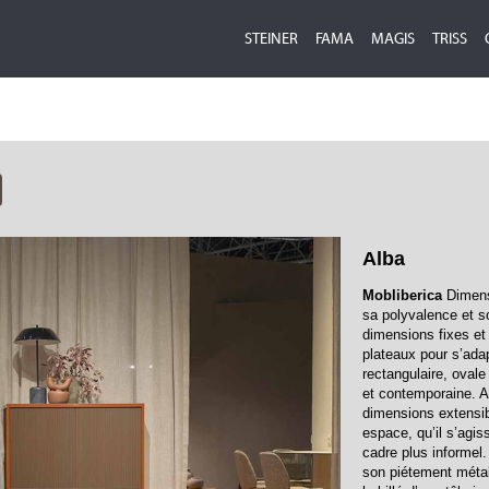
STEINER
FAMA
MAGIS
TRISS
Alba
Mobliberica
Dimensi
sa polyvalence et so
dimensions fixes et 
plateaux pour s’ada
rectangulaire, ovale
et contemporaine. A
dimensions extensibl
espace, qu’il s’agis
cadre plus informel.
son piétement métal