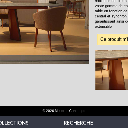
habillé d’une tôle i
vaste gamme de cou
table en fonction d
central et synchroni
garantissant ainsi co
extensible
Ce produit m'
© 2026 Meubles Contempo
OLLECTIONS
RECHERCHE