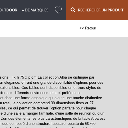
OUTDOOR
+ DE MARQUES
RECHERCHER UN PRODUIT
<< Retour
ons : l x h 75 x p cm La collection Alba se distingue par
n élégance, offrant une grande disponibilité d’options pour des
extensibles. Ces tables sont disponibles en et trois styles de
pter aux différents environnements et préférences :
 et dans une forme organique qui ajoute une touche distinctive
u total, la collection comprend 39 dimensions fixes et 27
es, ce qui permet de trouver l’option parfaite pour chaque
se d’une salle à manger familiale, d’une salle de réunion ou d’un
 L’un des éléments les plus caractéristiques de la table Alba est
lique composé d’une structure tubulaire robuste de 60×60