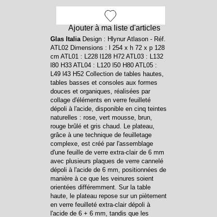
Ajouter à ma liste d'articles
Glas Italia
Design : Hlynur Atlason - Réf.
ATL02 Dimensions : l 254 x h 72 x p 128
cm ATL01 : L228 l128 H72 ATL03 : L132
l80 H33 ATL04 : L120 l50 H80 ATL05 :
L49 l43 H52 Collection de tables hautes,
tables basses et consoles aux formes
douces et organiques, réalisées par
collage d'éléments en verre feuilleté
dépoli à l'acide, disponible en cinq teintes
naturelles : rose, vert mousse, brun,
rouge brûlé et gris chaud. Le plateau,
grâce à une technique de feuilletage
complexe, est créé par l'assemblage
d'une feuille de verre extra-clair de 6 mm
avec plusieurs plaques de verre cannelé
dépoli à l'acide de 6 mm, positionnées de
manière à ce que les veinures soient
orientées différemment. Sur la table
haute, le plateau repose sur un piètement
en verre feuilleté extra-clair dépoli à
l'acide de 6 + 6 mm, tandis que les