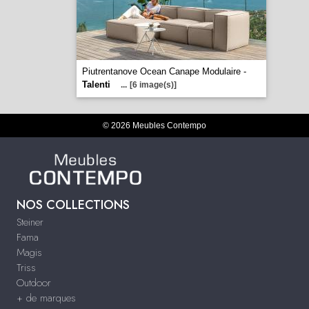
Piutrentanove Ocean Canape Modulaire -
Talenti
...
[6 image(s)]
© 2026 Meubles Contempo
NOS COLLECTIONS
Steiner
Fama
Magis
Triss
Outdoor
+ de marques