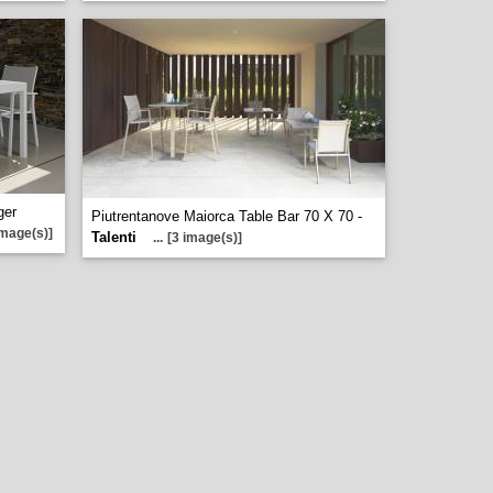
ger
Piutrentanove Maiorca Table Bar 70 X 70 -
image(s)]
Talenti
...
[3 image(s)]