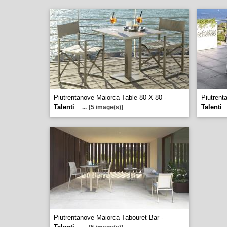
Piutrentanove Maiorca Table 80 X 80 -
Piutrent
Talenti
Talenti
...
[5 image(s)]
Piutrentanove Maiorca Tabouret Bar -