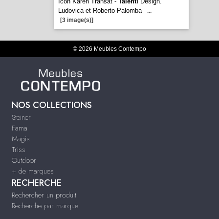
Icon Karen Transat -
Talenti
Design.
Ludovica et Roberto Palomba
...
[3 image(s)]
© 2026 Meubles Contempo
NOS COLLECTIONS
Steiner
Fama
Magis
Triss
Outdoor
+ de marques
RECHERCHE
Rechercher un produit
Recherche par marque