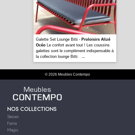
Galette Set Lounge Bitti -
Proloisirs Alizé
Océo
Le confort avant tout ! Les coussins
galettes sont le complément indispensable à
la collection lounge Bitti.
...
© 2026 Meubles Contempo
NOS COLLECTIONS
Steiner
Fama
Magis