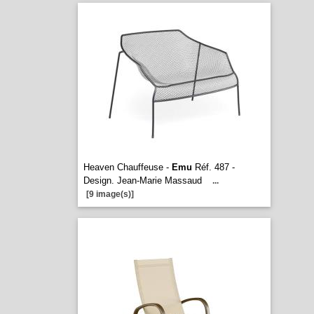
Heaven Chauffeuse -
Emu
Réf. 487 -
Design. Jean-Marie Massaud
...
[9 image(s)]