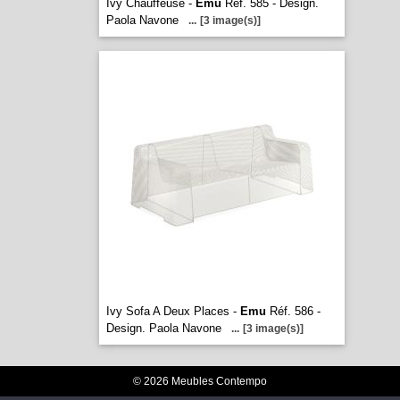
Ivy Chauffeuse -
Emu
Réf. 585 - Design.
Paola Navone
...
[3 image(s)]
Ivy Sofa A Deux Places -
Emu
Réf. 586 -
Design. Paola Navone
...
[3 image(s)]
© 2026 Meubles Contempo