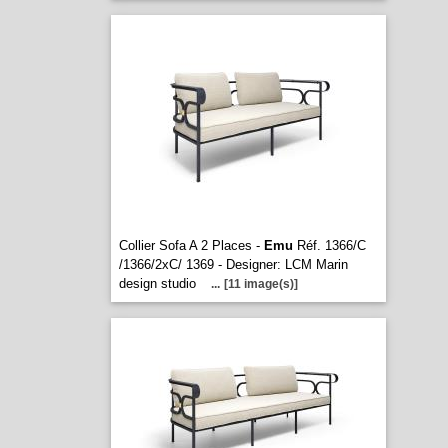
Collier Sofa A 2 Places -
Emu
Réf. 1366/C
/1366/2xC/ 1369 - Designer: LCM Marin
design studio
...
[11 image(s)]