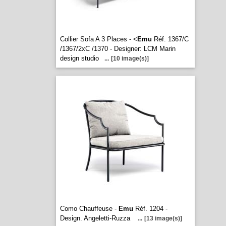
Collier Sofa A 3 Places - <
Emu
Réf. 1367/C
/1367/2xC /1370 - Designer: LCM Marin
design studio
...
[10 image(s)]
Como Chauffeuse -
Emu
Réf. 1204 -
Design. Angeletti-Ruzza
...
[13 image(s)]