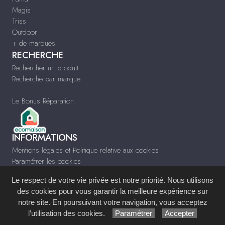
Magis
Triss
Outdoor
+ de marques
RECHERCHE
Rechercher un produit
Recherche par marque
Le Bonus Réparation
INFORMATIONS
Mentions légales et Politique relative aux cookies
Paramétrer les cookies
Infos & Contact
Le respect de votre vie privée est notre priorité. Nous utilisons
www.meublescontempo-montpellier.fr
des cookies pour vous garantir la meilleure expérience sur
notre site. En poursuivant votre navigation, vous acceptez
Site réalisé avec le
Système de Gestion de Contenu (SGC)
imagenia
, créé et
l’utilisation des cookies.
Paramétrer
Accepter
développé en France par
mémoire d'images
.