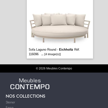
Sofa Laguno Round -
Eichholtz
Réf.
116096
...
[4 image(s)]
© 2026 Meubles Contempo
NOS COLLECTIONS
Steiner
Fama