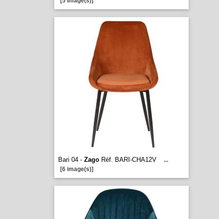
[5 image(s)]
Bari 04 -
Zago
Réf. BARI-CHA12V
...
[6 image(s)]