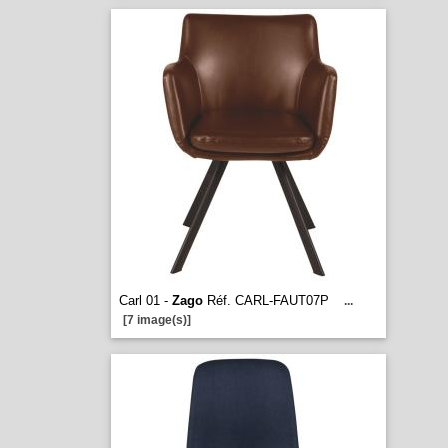
Carl 01 -
Zago
Réf. CARL-FAUT07P
...
[7 image(s)]