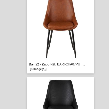
Bari 22 -
Zago
Réf. BARI-CHA07PU
...
[8 image(s)]