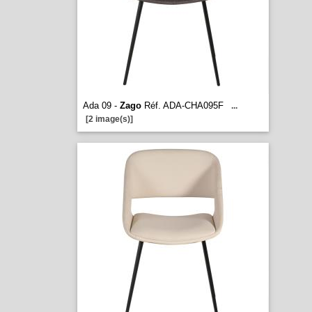
Ada 09 -
Zago
Réf. ADA-CHA095F
...
[2 image(s)]