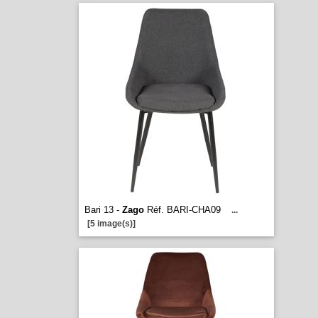
Bari 13 -
Zago
Réf. BARI-CHA09
...
[5 image(s)]