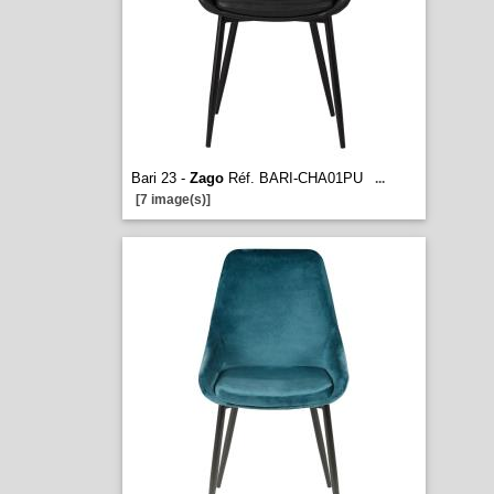
Bari 23 -
Zago
Réf. BARI-CHA01PU
...
[7 image(s)]