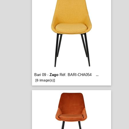
Bari 09 -
Zago
Réf. BARI-CHA054
...
[6 image(s)]