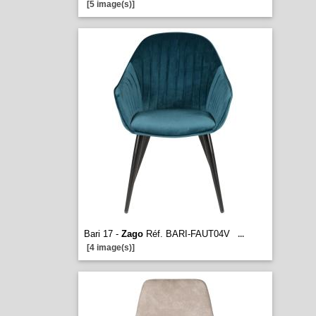
[5 image(s)]
Bari 17 -
Zago
Réf. BARI-FAUT04V
...
[4 image(s)]