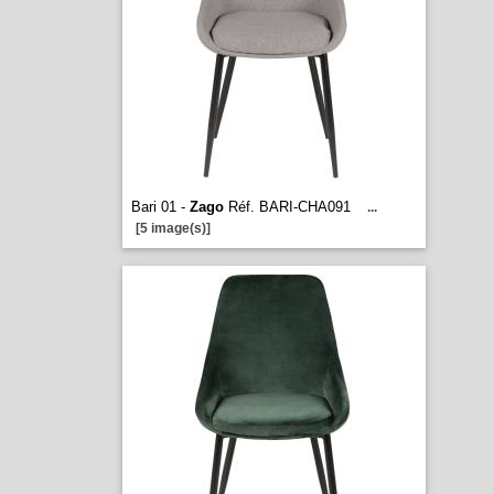
Bari 01 -
Zago
Réf. BARI-CHA091
...
[5 image(s)]