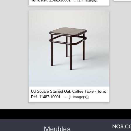
Tolix
Réf. 11492-10001
...
[1 image(s)]
Ud Souare Stained Oak Coffee Table -
Tolix
Réf. 11487-10001
...
[1 image(s)]
NOS C