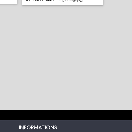
...
[3 image(s)]
INFORMATIONS