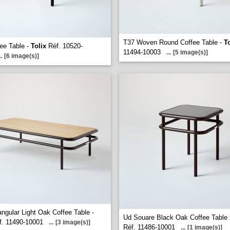
T37 Woven Round Coffee Table -
To
ee Table -
Tolix
Réf. 10520-
11494-10003
...
[5 image(s)]
..
[6 image(s)]
ngular Light Oak Coffee Table -
Ud Souare Black Oak Coffee Table
. 11490-10001
...
[3 image(s)]
Réf. 11486-10001
...
[1 image(s)]