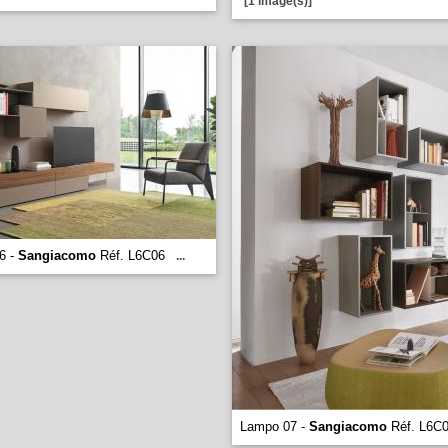
[1 image(s)]
6 -
Sangiacomo
Réf. L6C06
...
Lampo 07 -
Sangiacomo
Réf. L6C