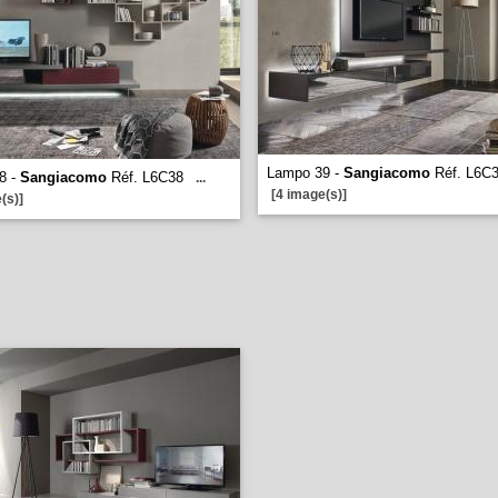
Lampo 39 -
Sangiacomo
Réf. L6C
8 -
Sangiacomo
Réf. L6C38
...
[4 image(s)]
(s)]