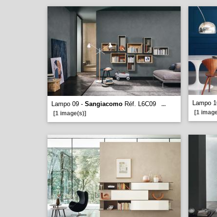
Lampo 1
Lampo 09 -
Sangiacomo
Réf. L6C09
...
[1 image
[1 image(s)]