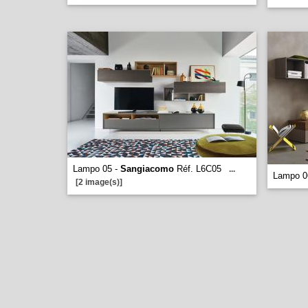
Lampo 05 -
Sangiacomo
Réf. L6C05
...
Lampo 0
[2 image(s)]