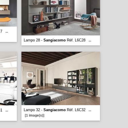
27
...
Lampo 28 -
Sangiacomo
Réf. L6C28
...
Lampo 32 -
Sangiacomo
Réf. L6C32
31
...
...
[1 image(s)]