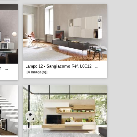
Lampo 12 -
Sangiacomo
Réf. L6C12
...
1
...
[4 image(s)]