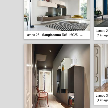
Lampo 2
Lampo 25 -
Sangiacomo
Réf. L6C25
...
[4 image
Lampo 3
[1 image