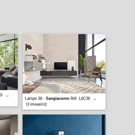
35
...
Lampo 36 -
Sangiacomo
Réf. L6C36
...
[3 image(s)]