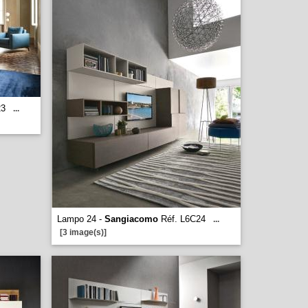
23
...
Lampo 24 -
Sangiacomo
Réf. L6C24
...
[3 image(s)]