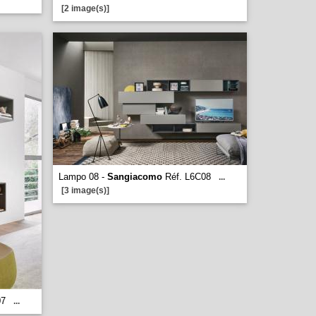
[2 image(s)]
Lampo 08 -
Sangiacomo
Réf. L6C08
...
[3 image(s)]
07
...