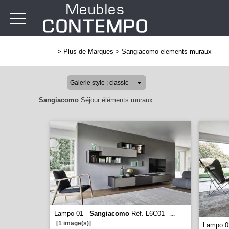
>
Plus de Marques
>
Sangiacomo elements muraux
Sangiacomo
Séjour éléments muraux
Lampo 01 -
Sangiacomo
Réf. L6C01
...
[1 image(s)]
Lampo 0