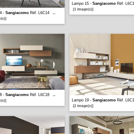
Lampo 15 -
Sangiacomo
Réf. L6C
[1 image(s)]
4 -
Sangiacomo
Réf. L6C14
...
(s)]
8 -
Sangiacomo
Réf. L6C18
...
Lampo 19 -
Sangiacomo
Réf. L6C
(s)]
[2 image(s)]