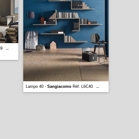
39
...
Lampo 40 -
Sangiacomo
Réf. L6C40
...