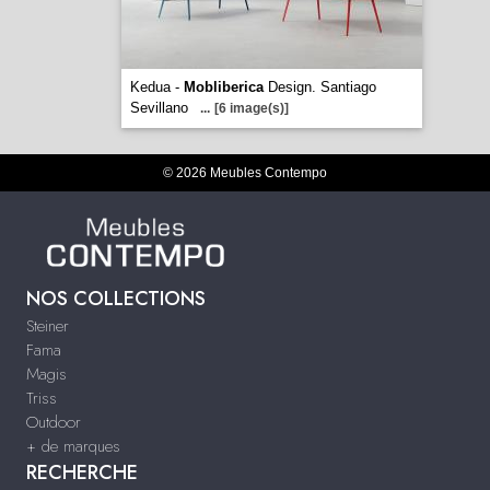
Kedua -
Mobliberica
Design. Santiago
Sevillano
...
[6 image(s)]
© 2026 Meubles Contempo
NOS COLLECTIONS
Steiner
Fama
Magis
Triss
Outdoor
+ de marques
RECHERCHE