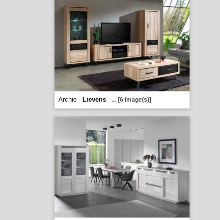
Archie -
Lievens
...
[6 image(s)]