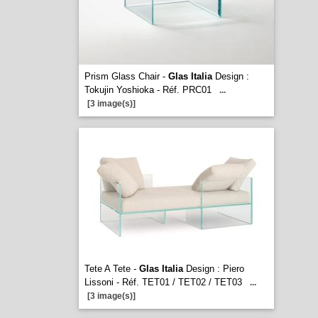
Prism Glass Chair -
Glas Italia
Design :
Tokujin Yoshioka - Réf. PRC01
...
[3 image(s)]
Tete A Tete -
Glas Italia
Design : Piero
Lissoni - Réf. TET01 / TET02 / TET03
...
[3 image(s)]