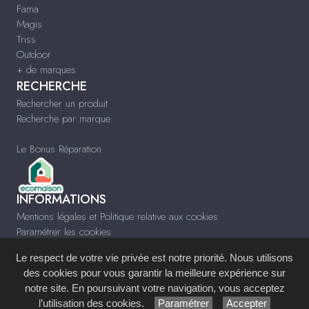
Fama
Magis
Triss
Outdoor
+ de marques
RECHERCHE
Rechercher un produit
Recherche par marque
Le Bonus Réparation
INFORMATIONS
Mentions légales et Politique relative aux cookies
Paramétrer les cookies
Infos & Contact
Le respect de votre vie privée est notre priorité. Nous utilisons
www.meublescontempo-montpellier.fr
des cookies pour vous garantir la meilleure expérience sur
notre site. En poursuivant votre navigation, vous acceptez
Site réalisé avec le
Système de Gestion de Contenu (SGC)
imagenia
, créé et
l’utilisation des cookies.
Paramétrer
Accepter
développé en France par
mémoire d'images
.