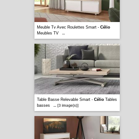
Meuble Tv Avec Roulettes Smart -
Célio
Meubles TV
...
Table Basse Relevable Smart -
Célio
Tables
basses
...
[3 image(s)]