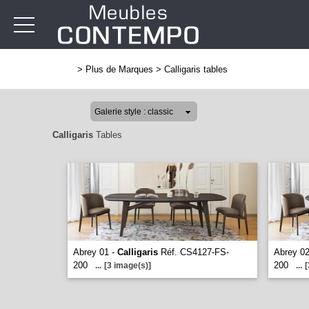
>
Plus de Marques
>
Calligaris tables
Calligaris
Tables
Abrey 01 -
Calligaris
Réf. CS4127-FS-
Abrey 0
200
200
...
[3 image(s)]
...
[