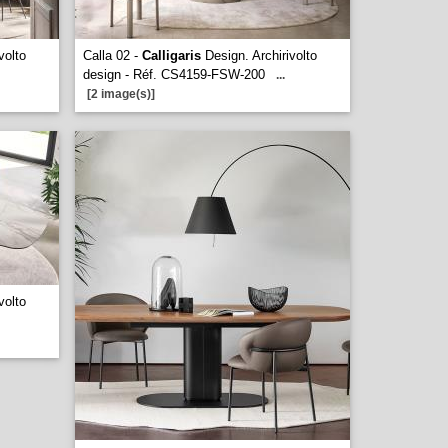
volto
Calla 02 -
Calligaris
Design. Archirivolto
design - Réf. CS4159-FSW-200
...
[2 image(s)]
volto