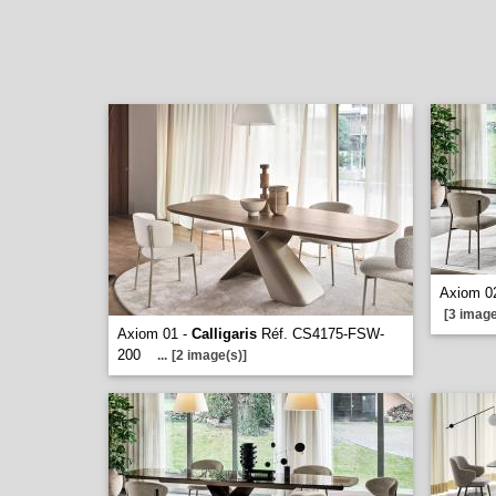
Axiom 0
[3 image
Axiom 01 -
Calligaris
Réf. CS4175-FSW-
200
...
[2 image(s)]