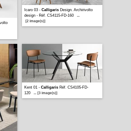
Icaro 03 -
Calligaris
Design. Archirivolto
design - Réf. CS4115-FD-160
...
[2 image(s)]
volto
Kent 01 -
Calligaris
Réf. CS4105-FD-
120
...
[3 image(s)]