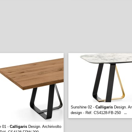
Sunshine 02 -
Calligaris
Design. Arc
design - Réf. CS4128-FB-250
...
e 01 -
Calligaris
Design. Archirivolto