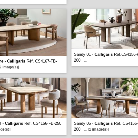
Sandy 01 -
Calligaris
Réf.CS4156-
200
...
ne -
Calligaris
Réf. CS4167-FB-
2 image(s)]
4 -
Calligaris
Réf. CS4156-FB-250
Sandy 05 -
Calligaris
Réf. CS4156
200
ge(s)]
...
[1 image(s)]