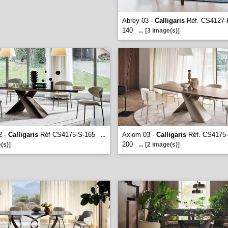
Abrey 03 -
Calligaris
Réf. CS4127-
140
...
[3 image(s)]
2 -
Calligaris
Réf CS4175-S-165
Axiom 03 -
Calligaris
Réf. CS4175
...
200
(s)]
...
[2 image(s)]