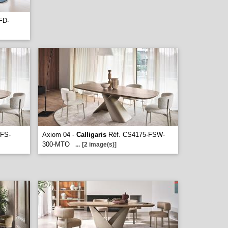
FD-
-FS-
Axiom 04 -
Calligaris
Réf. CS4175-FSW-
300-MTO
...
[2 image(s)]