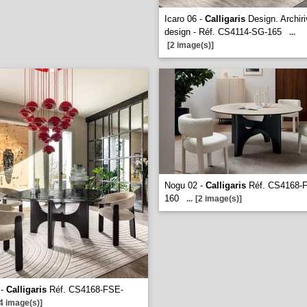
Icaro 06 -
Calligaris
Design. Archiri
design - Réf. CS4114-SG-165
...
[2 image(s)]
Nogu 02 -
Calligaris
Réf. CS4168-
160
...
[2 image(s)]
 -
Calligaris
Réf. CS4168-FSE-
4 image(s)]