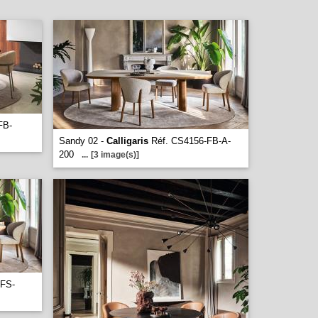
FB-
Sandy 02 -
Calligaris
Réf. CS4156-FB-A-
200
...
[3 image(s)]
-FS-