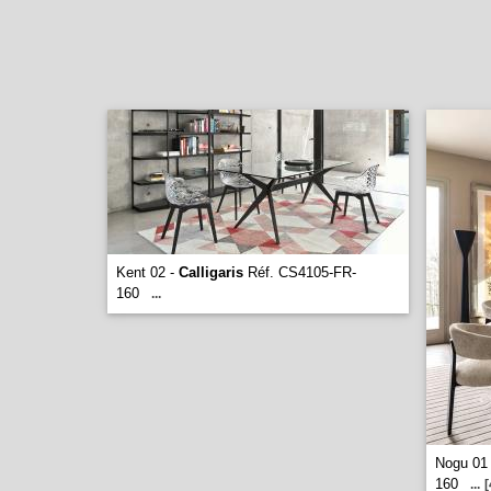
Kent 02 -
Calligaris
Réf. CS4105-FR-
160
...
Nogu 01
160
...
[