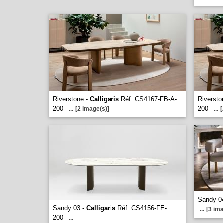
Riverstone -
Calligaris
Réf. CS4167-FB-A-
Riversto
200
200
...
[2 image(s)]
...
[
Sandy 0
Sandy 03 -
Calligaris
Réf. CS4156-FE-
...
[3 ima
200
...