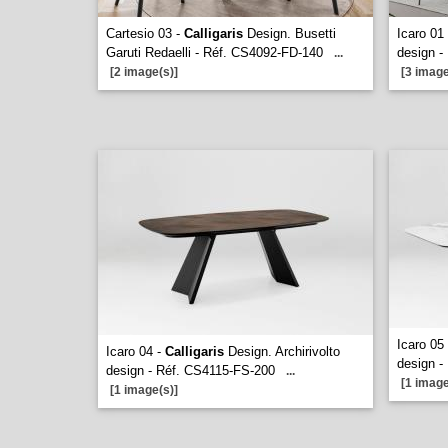
Cartesio 03 -
Calligaris
Design. Busetti
Icaro 01
Garuti Redaelli - Réf. CS4092-FD-140
design 
...
[2 image(s)]
[3 image
Icaro 05
Icaro 04 -
Calligaris
Design. Archirivolto
design -
design - Réf. CS4115-FS-200
...
[1 image
[1 image(s)]