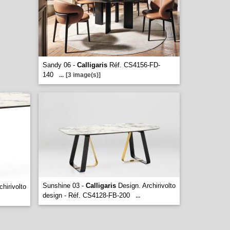
Sandy 06 -
Calligaris
Réf. CS4156-FD-
140
...
[3 image(s)]
Sunshine 03 -
Calligaris
Design. Archirivolto
hirivolto
design - Réf. CS4128-FB-200
...