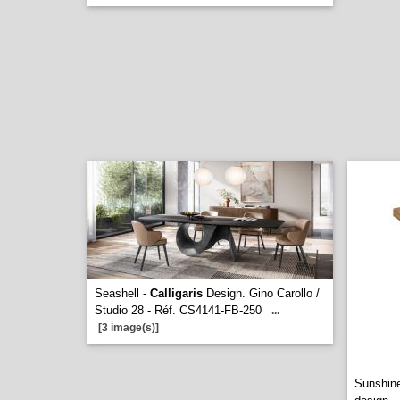
Seashell -
Calligaris
Design. Gino Carollo /
Studio 28 - Réf. CS4141-FB-250
...
[3 image(s)]
Sunshin