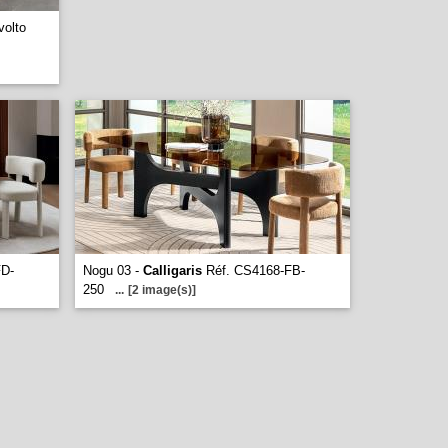
volto
FD-
Nogu 03 -
Calligaris
Réf. CS4168-FB-
250
...
[2 image(s)]