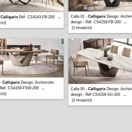
Calla 01 -
Calligaris
Design. Archiri
-
Calligaris
Réf. CS4143-FB-250
...
design - Réf. CS4159-FB-200
...
(s)]
[2 image(s)]
 -
Calligaris
Design. Archirivolto
- Réf. CS4159-FSW-200
...
Calla 05 -
Calligaris
Design. Archiri
(s)]
design - Réf CS4159-SG-165
...
[2 image(s)]