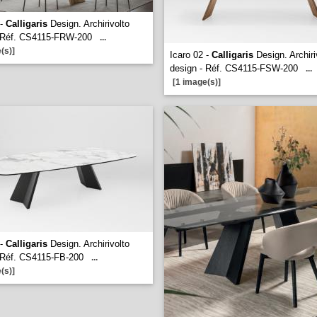
 -
Calligaris
Design. Archirivolto
- Réf. CS4115-FRW-200
...
(s)]
Icaro 02 -
Calligaris
Design. Archiri
design - Réf. CS4115-FSW-200
...
[1 image(s)]
 -
Calligaris
Design. Archirivolto
 Réf. CS4115-FB-200
...
(s)]