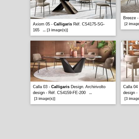
Breeze 
Axiom 05 -
Calligaris
Réf. CS4175-SG-
[2 image
165
...
[3 image(s)]
Calla 03 -
Calligaris
Design. Archirivolto
Calla 04
design - Réf. CS4159-FE-200
design 
...
[3 image(s)]
[3 image