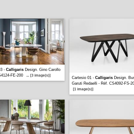
3 -
Calligaris
Design. Gino Carollo
CS4124-FE-200
...
[3 image(s)]
Cartesio 01 -
Calligaris
Design. Bus
Garuti Redaelli - Réf. CS4092-FS-2
[1 image(s)]