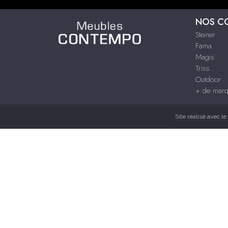
NOS C
Steiner
Fama
Magis
Triss
Outdoor
+ de mar
Site réalisé avec le