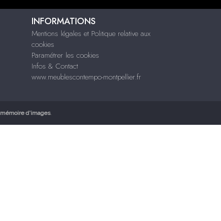
INFORMATIONS
Mentions légales et Politique relative aux
cookies
Paramétrer les cookies
Infos & Contact
www.meublescontempo-montpellier.fr
mémoire d'images
.