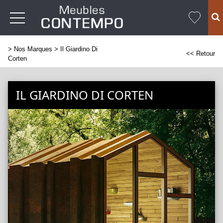
>
Nos Marques
> Il Giardino Di
<< Retour
Corten
IL GIARDINO DI CORTEN