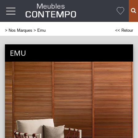
>
Nos Marques
> Emu
<< Retour
EMU