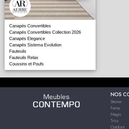
Canapés Convertibles
Canapés Convertibles Collection 2026
Canapés Elegance
Canapés Sistema Evolution
Fauteuils
Fauteuils Relax
Coussins et Poufs
NOS C
Steiner
Fama
Magis
Triss
Outdoor