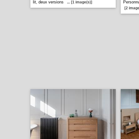
lit, deux versions
Personna
...
[1 image(s)]
[2 image