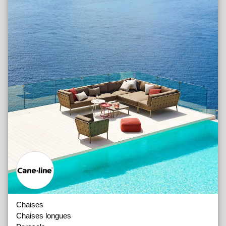
Coussins Décoratifs
Lits de Repos
Auvents
Bains de Soleil
Jardinières et Pots
Lampes
Objets
Tapis d'Extérieur
Chaises
Chaises longues