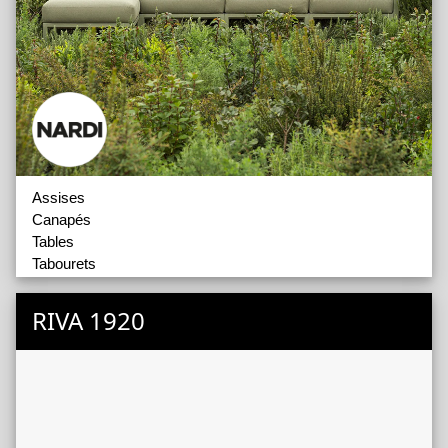
Assises
Canapés
Tables
Tabourets
Cloisons Modulaires
Bains de Soleil
RIVA 1920
Accessoires